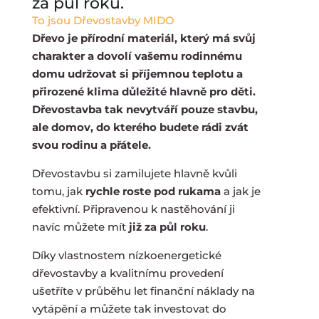
za půl roku.
To jsou Dřevostavby MIDO
Dřevo je přírodní materiál, který má svůj
charakter a dovolí vašemu rodinnému
domu udržovat si příjemnou teplotu a
přirozené klima důležité hlavně pro děti.
Dřevostavba tak nevytváří pouze stavbu,
ale domov, do kterého budete rádi zvát
svou rodinu a přátele.
Dřevostavbu si zamilujete hlavně kvůli
tomu, jak
rychle roste
pod rukama
a jak je
efektivní. Připravenou
k nastěhování
ji
navíc můžete mít
již
za půl roku
.
Díky vlastnostem nízkoenergetické
dřevostavby a kvalitnímu provedení
ušetříte
v průběhu let
finanční náklady na
vytápění
a můžete tak investovat do